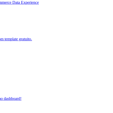
mmerce Data Experience
m template gratuito.
 ao dashboard!