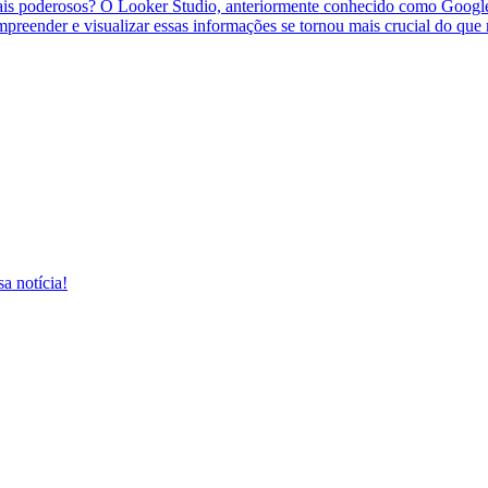
uais poderosos? O Looker Studio, anteriormente conhecido como Google
reender e visualizar essas informações se tornou mais crucial do que
a notícia!