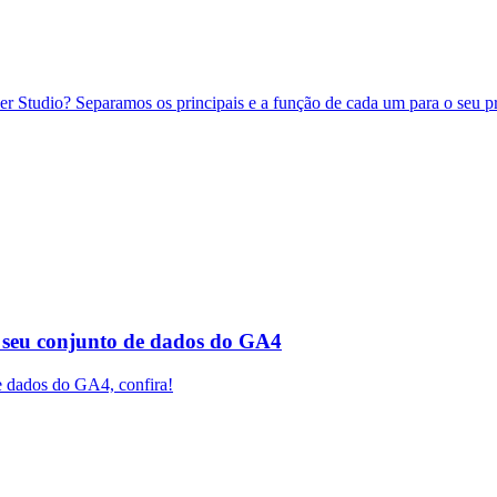
r Studio? Separamos os principais e a função de cada um para o seu proje
o seu conjunto de dados do GA4
e dados do GA4, confira!