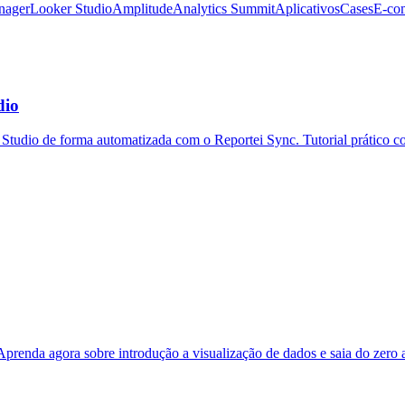
nager
Looker Studio
Amplitude
Analytics Summit
Aplicativos
Cases
E-co
dio
tudio de forma automatizada com o Reportei Sync. Tutorial prático co
Aprenda agora sobre introdução a visualização de dados e saia do zero