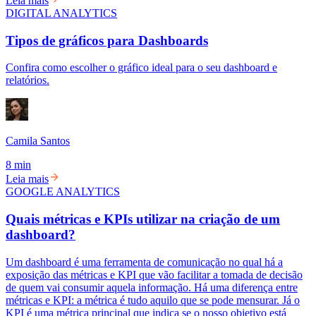
Leia mais
DIGITAL ANALYTICS
Tipos de gráficos para Dashboards
Confira como escolher o gráfico ideal para o seu dashboard e
relatórios.
Camila Santos
8 min
Leia mais
GOOGLE ANALYTICS
Quais métricas e KPIs utilizar na criação de um
dashboard?
Um dashboard é uma ferramenta de comunicação no qual há a
exposição das métricas e KPI que vão facilitar a tomada de decisão
de quem vai consumir aquela informação. Há uma diferença entre
métricas e KPI: a métrica é tudo aquilo que se pode mensurar. Já o
KPI é uma métrica principal que indica se o nosso objetivo está