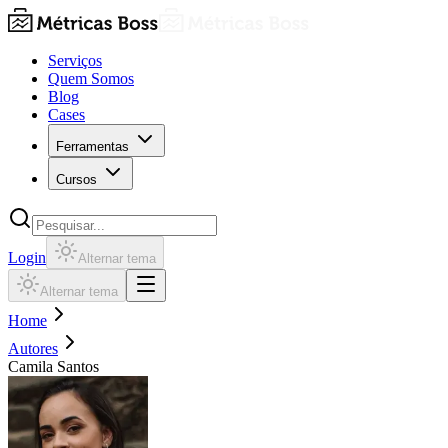
Serviços
Quem Somos
Blog
Cases
Ferramentas
Cursos
Login
Alternar tema
Alternar tema
Home
Autores
Camila Santos